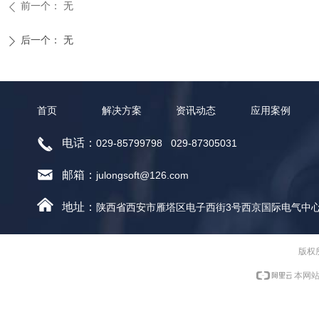
前一个：
无
ꄴ
后一个：
无
ꄲ
首页
解决方案
资讯动态
应用案例
끅
电话：
029-85799798
029-87305031
낂
邮箱：
julongsoft@126.com
낀
地址：
陕西省西安市雁塔区电子西街3号西京国际电气中心A
版权
本网站