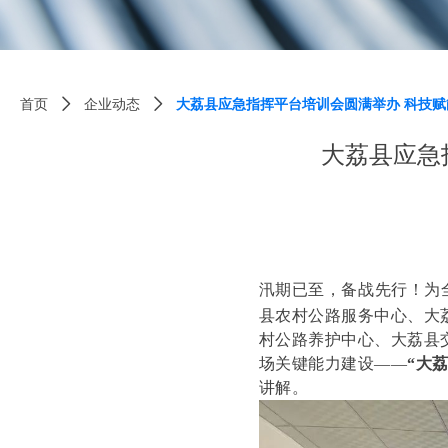
首页
ꄲ
企业动态
ꄲ
大荔县应急指挥平台培训会圆满举办 科技赋
大荔县应急
汛期已至，备战先行！
为
县农村公路服务中心、大
村公路养护中心、大荔县
场关键能力建设——
“大
讲解。