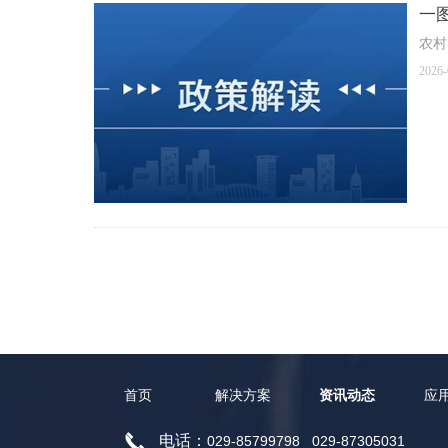
一
农村
2026-
首页
解决方案
资讯动态
应
끅
电话：
029-85799798
029-87305031