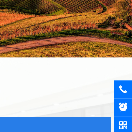
끅
뀥
낃